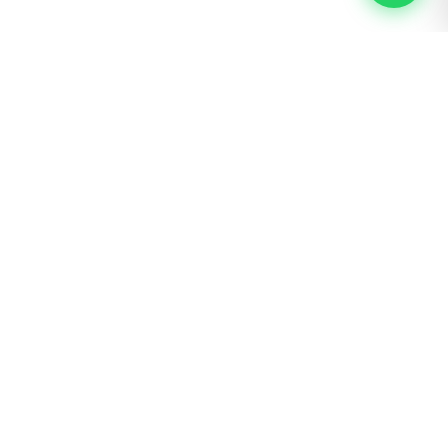
BOGOTÁ · SAN LUIS
Calle 62 # 22 – 56
300 600 3042 ext. 4