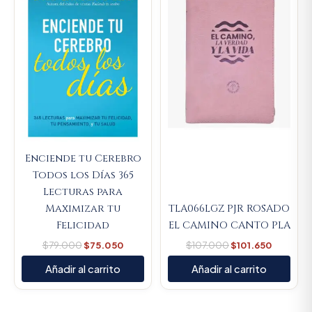
was:
is:
was:
is:
$79.000.
$75.050.
$107.000.
$101.650
Enciende tu Cerebro
Todos los Días 365
Lecturas para
Maximizar tu
TLA066LGZ PJR ROSADO
Felicidad
EL CAMINO CANTO PLA
$
79.000
$
75.050
$
107.000
$
101.650
Añadir al carrito
Añadir al carrito