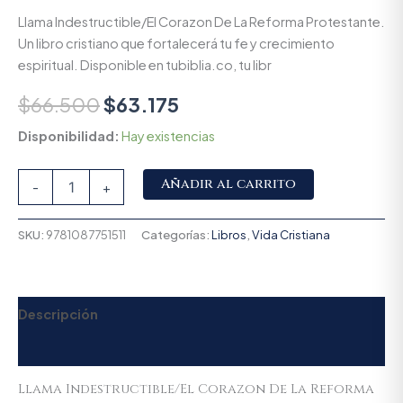
Llama Indestructible/El Corazon De La Reforma Protestante.
Un libro cristiano que fortalecerá tu fe y crecimiento
espiritual. Disponible en tubiblia.co, tu libr
$
66.500
$
63.175
Disponibilidad:
Hay existencias
Alternative:
Añadir al carrito
-
+
SKU:
9781087751511
Categorías:
Libros
,
Vida Cristiana
Descripción
Valoraciones (0)
Llama Indestructible/El Corazon De La Reforma