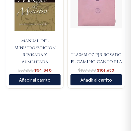
Manual Del
Ministro/Edicion
Revisada Y
TLA066LGZ PJR ROSADO
Aumentada
EL CAMINO CANTO PLA
$
57.200
$
54.340
$
107.000
$
101.650
Añadir al carrito
Añadir al carrito