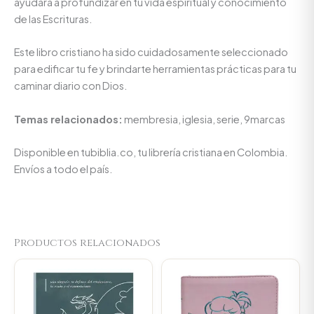
ayudará a profundizar en tu vida espiritual y conocimiento
de las Escrituras.
Este libro cristiano ha sido cuidadosamente seleccionado
para edificar tu fe y brindarte herramientas prácticas para tu
caminar diario con Dios.
Temas relacionados:
membresia, iglesia, serie, 9marcas
Disponible en tubiblia.co, tu librería cristiana en Colombia.
Envíos a todo el país.
Productos relacionados
Original
Current
Original
Current
price
price
price
price
was:
is:
was:
is:
$74.100.
$70.395.
$107.000.
$101.650