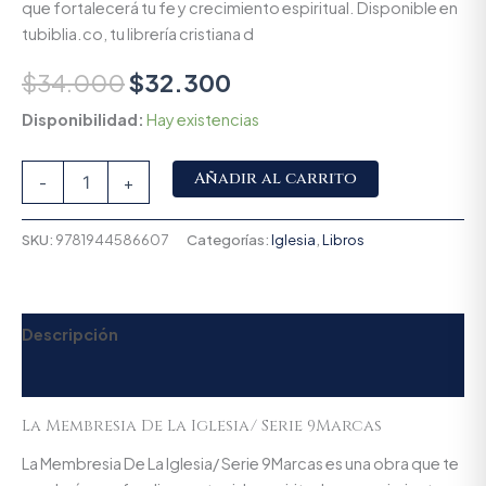
que fortalecerá tu fe y crecimiento espiritual. Disponible en
tubiblia.co, tu librería cristiana d
$
34.000
$
32.300
Disponibilidad:
Hay existencias
Alternative:
Añadir al carrito
-
+
SKU:
9781944586607
Categorías:
Iglesia
,
Libros
Descripción
Valoraciones (0)
La Membresia De La Iglesia/ Serie 9Marcas
La Membresia De La Iglesia/ Serie 9Marcas es una obra que te