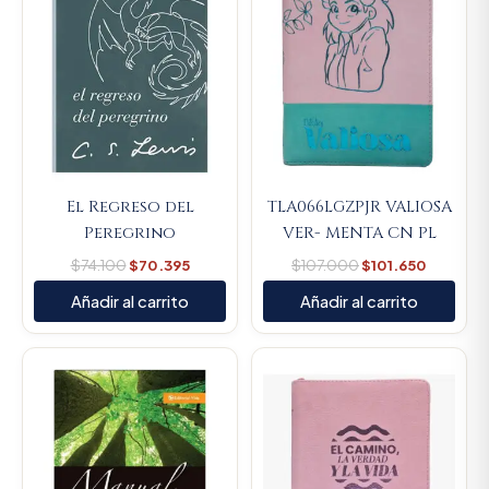
El Regreso del
TLA066LGZPJR VALIOSA
Peregrino
VER- MENTA CN PL
$
74.100
$
70.395
$
107.000
$
101.650
Añadir al carrito
Añadir al carrito
Original
Current
Original
Current
price
price
price
price
was:
is:
was:
is:
$57.200.
$54.340.
$107.000.
$101.650