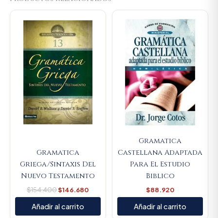
Original
Current
price
price
was:
is:
$154.400.
$146.680.
Gramatica
Gramatica
Castellana Adaptada
Griega/Sintaxis Del
Para El Estudio
Nuevo Testamento
Biblico
$
154.400
$
146.680
$
88.920
Añadir al carrito
Añadir al carrito