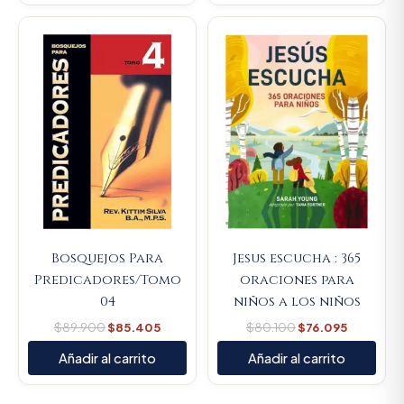
Original
Current
Original
Current
price
price
price
price
was:
is:
was:
is:
$89.900.
$85.405.
$80.100.
$76.095.
Bosquejos Para
Jesus escucha : 365
Predicadores/Tomo
oraciones para
04
niños a los niños
$
89.900
$
85.405
$
80.100
$
76.095
Añadir al carrito
Añadir al carrito