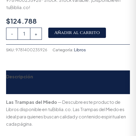
9781400235926 · Stock: Stock variable. ¡Disponible en
tuBiblia.co!
$
124.788
Alternative:
Añadir al carrito
-
+
SKU:
9781400235926
Categoría:
Libros
Descripción
Valoraciones (0)
Las Trampas del Miedo
— Descubre este producto de
Libros disponible en tuBiblia.co. Las Trampas del Miedo es
ideal para quienes buscan calidad y contenido espiritual en
cada página.