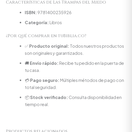
Características de Las Trampas del Miedo
ISBN:
9781400235926
Categoría:
Libros
¿Por qué comprar en tuBiblia.co?
✅
Producto original:
Todos nuestros productos
son originales y garantizados.
🚚
Envío rápido:
Recibe tu pedido en la puerta de
tu casa.
💳
Pago seguro:
Múltiples métodos de pago con
total seguridad.
📦
Stock verificado:
Consulta disponibilidad en
tiempo real.
Productos relacionados