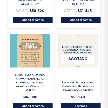
frescura. Bruce
El poder de la esposa
Mawhinney
que ora
$
61.600
$
58.520
$
33.100
$
31.445
Añadir al carrito
Añadir al carrito
AGOTADO
Libro: Ella Compra.
Como venderle al
comprador #1 del
Libro El Secreto del
mundo – Verónica
Guerrero (Novela) –
Avilés
Francisco Rengifo
$
86.880
$
51.240
Añadir al carrito
Leer más