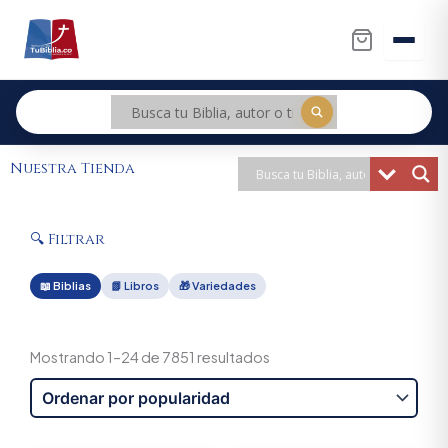
Ir
al
contenido
Nuestra Tienda
🔍 Filtrar
📖 Biblias
📗 Libros
🎁 Variedades
Sorted
by
Mostrando 1–24 de 7851 resultados
popularity