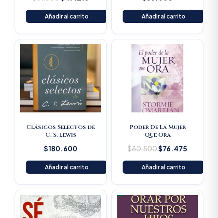
Añadir al carrito
Añadir al carrito
Original
Current
price
price
was:
is:
$80.500.
$76.475
Clásicos Selectos de
Poder De La Mujer
C. S. Lewis
Que Ora
$
180.600
$
80.500
$
76.475
Añadir al carrito
Añadir al carrito