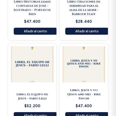
Libro Historias jamás
Libro Oraciones de
contadas de José –
serenidad para el
Ilustrado – Portavoz
alma de la mujer –
Kids
Barbour Staff
$
47.400
$
28.440
Añadir al carrito
Añadir al carrito
Libro, Jesús y yo
Libro, El Equipo de
(Jesus and Me) – Kike
Jesús – Fabio Lelli
Pavon
$
52.200
$
47.400
Añadir al carrito
Añadir al carrito