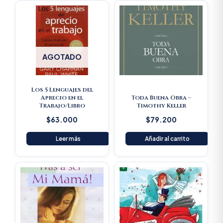
AGOTADO
Los 5 Lenguajes del
Aprecio en el
Toda Buena Obra –
Trabajo/Libro
Timothy Keller
$
63.000
$
79.200
Leer más
Añadir al carrito
Original
Current
price
price
was:
is:
$23.600.
$22.420.