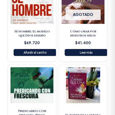
AGOTADO
Sé hombre: El modelo
Cómo orar por
que Dios diseñó
nuestros hijos
$
69.720
$
41.400
Añadir al carrito
Leer más
Original
Current
Original
Current
price
price
price
price
was:
is:
was:
is:
$61.600.
$58.520.
$33.100.
$31.445.
Predicando con