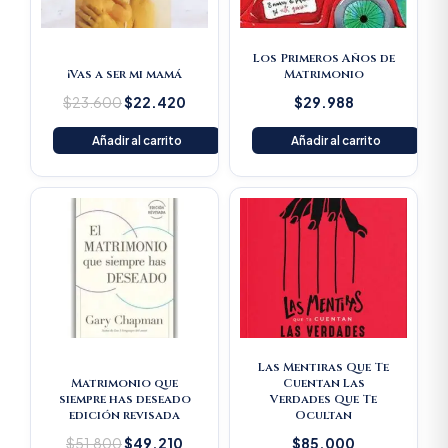
Los Primeros Años de
¡Vas a ser mi mamá
Matrimonio
$
23.600
$
22.420
$
29.988
Añadir al carrito
Añadir al carrito
Original
Current
price
price
was:
is:
$51.800.
$49.210.
Las Mentiras Que Te
Matrimonio que
Cuentan Las
siempre has deseado
Verdades Que Te
edición revisada
Ocultan
$
51.800
$
49.210
$
85.000