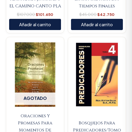
EL CAMINO CANTO PLA
Tiempos Finales
$
107.000
$
101.650
$
45.000
$
42.750
Añadir al carrito
Añadir al carrito
Original
Current
price
price
was:
is:
$89.900.
$85.405
AGOTADO
Oraciones Y
Promesas Para
Bosquejos Para
Momentos De
Predicadores/Tomo