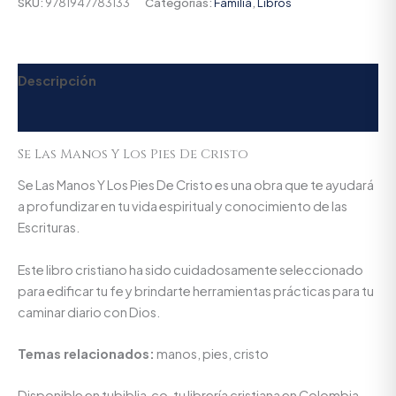
SKU:
9781947783133
Categorías:
Familia
,
Libros
Descripción
Valoraciones (0)
Se Las Manos Y Los Pies De Cristo
Se Las Manos Y Los Pies De Cristo es una obra que te ayudará
a profundizar en tu vida espiritual y conocimiento de las
Escrituras.
Este libro cristiano ha sido cuidadosamente seleccionado
para edificar tu fe y brindarte herramientas prácticas para tu
caminar diario con Dios.
Temas relacionados:
manos, pies, cristo
Disponible en tubiblia.co, tu librería cristiana en Colombia.