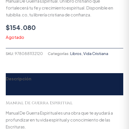
Manual De Guerra Espiritual. Un libro cristiano que
fortalecerá tu fe y crecimiento espiritual. Disponible en
tubiblia.co, tu librería cristiana de confianza.
$
154.080
Agotado
SKU:
9780881132120
Categorías:
Libros
,
Vida Cristiana
Descripción
Valoraciones (0)
Manual De Guerra Espiritual
Manual De Guerra Espiritual es una obra que te ayudará a
profundizar en tu vida espiritual y conocimiento de las
Escrituras.