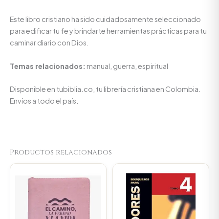
Este libro cristiano ha sido cuidadosamente seleccionado
para edificar tu fe y brindarte herramientas prácticas para tu
caminar diario con Dios.
Temas relacionados:
manual, guerra, espiritual
Disponible en tubiblia.co, tu librería cristiana en Colombia.
Envíos a todo el país.
Productos relacionados
Original
Current
Original
Current
price
price
price
price
was:
is:
was:
is:
$107.000.
$101.650.
$89.900.
$85.405