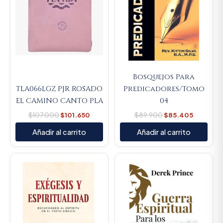
Bosquejos Para
TLA066LGZ PJR ROSADO
Predicadores/Tomo
EL CAMINO CANTO PLA
04
$
107.000
$
101.650
$
89.900
$
85.405
Añadir al carrito
Añadir al carrito
Original
Current
Original
Current
price
price
price
price
was:
is:
was:
is:
$64.800.
$61.560.
$45.000.
$42.750