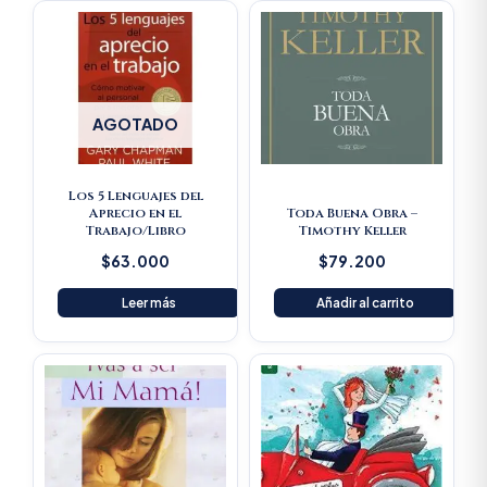
AGOTADO
Los 5 Lenguajes del
Aprecio en el
Toda Buena Obra –
Trabajo/Libro
Timothy Keller
$
63.000
$
79.200
Leer más
Añadir al carrito
Original
Current
price
price
was:
is:
$23.600.
$22.420.