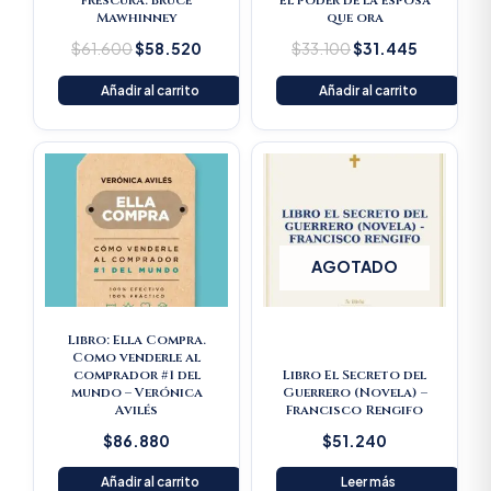
frescura. Bruce
El poder de la esposa
Mawhinney
que ora
$
61.600
$
58.520
$
33.100
$
31.445
Añadir al carrito
Añadir al carrito
AGOTADO
Libro: Ella Compra.
Como venderle al
comprador #1 del
Libro El Secreto del
mundo – Verónica
Guerrero (Novela) –
Avilés
Francisco Rengifo
$
86.880
$
51.240
Añadir al carrito
Leer más