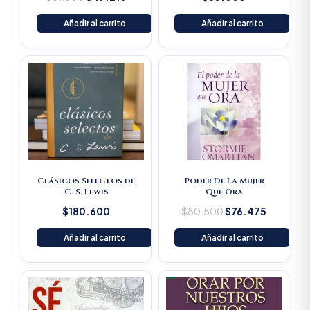
Añadir al carrito
Añadir al carrito
Original
Current
price
price
was:
is:
$80.500.
$76.475
Clásicos Selectos de
Poder De La Mujer
C. S. Lewis
Que Ora
$
180.600
$
80.500
$
76.475
Añadir al carrito
Añadir al carrito