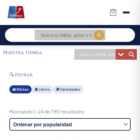
Ir
al
contenido
Nuestra Tienda
🔍 Filtrar
📖 Biblias
📗 Libros
🎁 Variedades
Sorted
by
Mostrando 1–24 de 7851 resultados
popularity