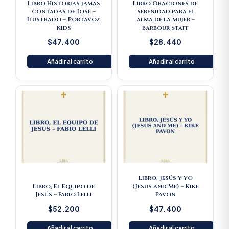
Libro Historias jamás
Libro Oraciones de
contadas de José –
serenidad para el
Ilustrado – Portavoz
alma de la mujer –
Kids
Barbour Staff
$
47.400
$
28.440
Añadir al carrito
Añadir al carrito
Libro, Jesús y yo
Libro, El Equipo de
(Jesus and Me) – Kike
Jesús – Fabio Lelli
Pavon
$
52.200
$
47.400
Añadir al carrito
Añadir al carrito