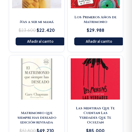
Los Primeros Años de
¡Vas a ser mi mamá
Matrimonio
$
23.600
$
22.420
$
29.988
Añadir al carrito
Añadir al carrito
Original
Current
price
price
was:
is:
$51.800.
$49.210.
Las Mentiras Que Te
Matrimonio que
Cuentan Las
siempre has deseado
Verdades Que Te
edición revisada
Ocultan
$
51.800
$
49.210
$
85.000