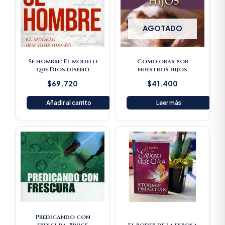
AGOTADO
Sé hombre: El modelo
Cómo orar por
que Dios diseñó
nuestros hijos
$
69.720
$
41.400
Añadir al carrito
Leer más
Original
Current
Original
Current
price
price
price
price
was:
is:
was:
is:
$61.600.
$58.520.
$33.100.
$31.445.
Predicando con