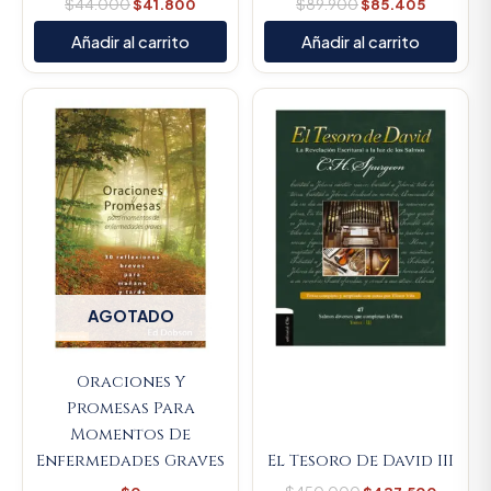
$
44.000
$
41.800
$
89.900
$
85.405
Añadir al carrito
Añadir al carrito
Original
Curren
price
price
was:
is:
$450.000.
$427.5
AGOTADO
Oraciones Y
Promesas Para
Momentos De
Enfermedades Graves
El Tesoro De David III