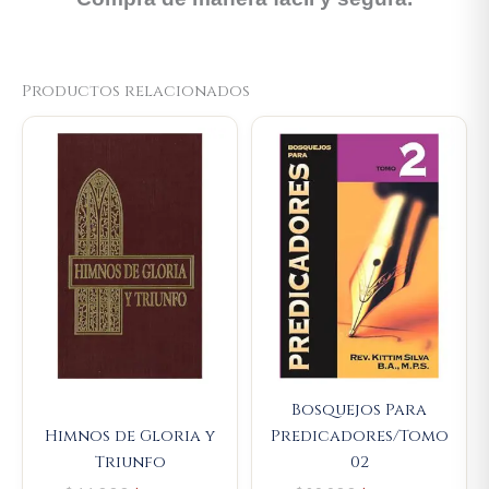
Productos relacionados
Original
Current
Original
Current
price
price
price
price
was:
is:
was:
is:
$44.000.
$41.800.
$89.900.
$85.405
Bosquejos Para
Himnos de Gloria y
Predicadores/Tomo
Triunfo
02