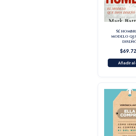
Sé hombre
modelo qu
diseñ
$
69.7
Añadir al