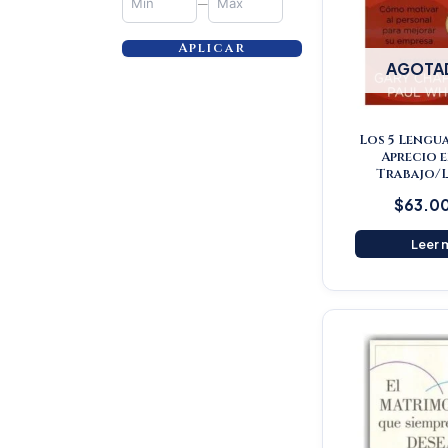
—
Aplicar
AGOTA
Los 5 Lengua
Aprecio e
Trabajo/L
$
63.0
Leer 
Or
pr
wa
$5