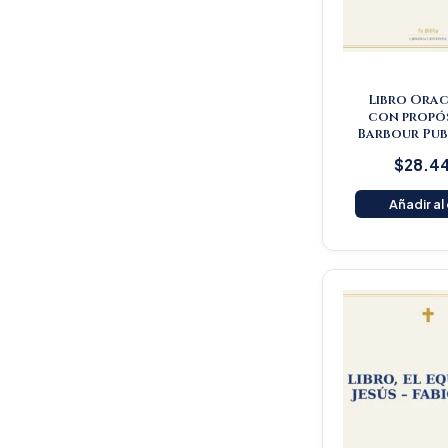
Libro Orac
con propós
Barbour Pub
$
28.4
Añadir al