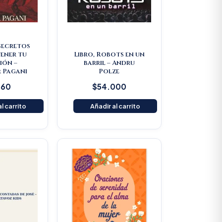
 secretos
ener tu
Libro, Robots en un
ión –
barril – Andru
 Pagani
Polze
160
$
54.000
l carrito
Añadir al carrito