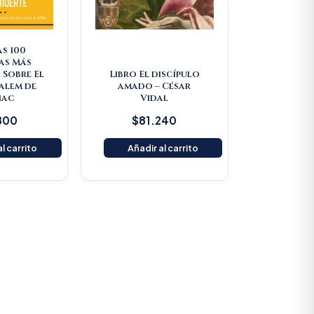
as 100
as Más
 Sobre El
Libro El discípulo
Salem de
amado – César
nac
Vidal
800
$
81.240
l carrito
Añadir al carrito