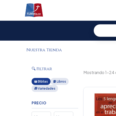
Ir
al
contenido
Nuestra Tienda
🔍 Filtrar
Mostrando 1–24 
📖 Biblias
📗 Libros
🎁 Variedades
PRECIO