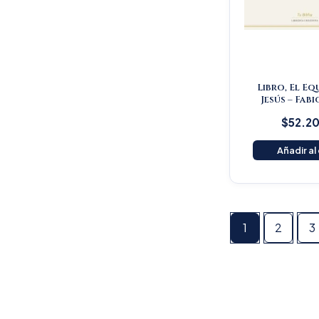
Libro, El Eq
Jesús – Fabi
$
52.2
Añadir al
1
2
3