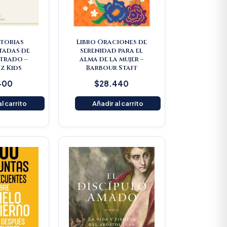
storias
Libro Oraciones de
tadas de
serenidad para el
strado –
alma de la mujer –
z Kids
Barbour Staff
400
$
28.440
l carrito
Añadir al carrito