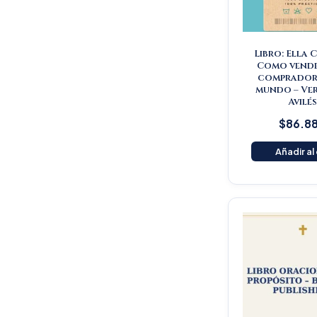
Libro: Ella 
Como vende
comprador 
mundo – Ve
Avilé
$
86.8
Añadir al