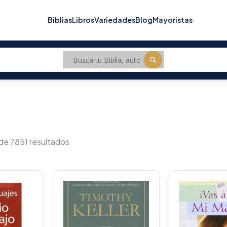
Biblias
Libros
Variedades
Blog
Mayoristas
Sorted
by
de 7851 resultados
popularity
O
p
w
$