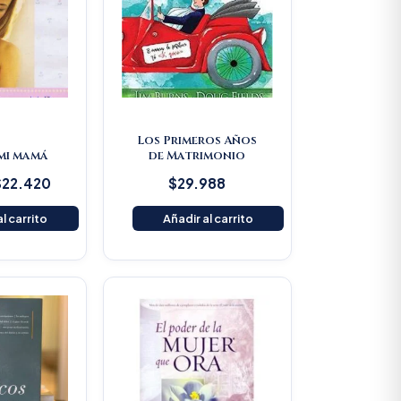
Los Primeros Años
 mi mamá
de Matrimonio
$
22.420
$
29.988
l carrito
Añadir al carrito
Original
Current
price
price
was:
is:
$80.500.
$76.475.