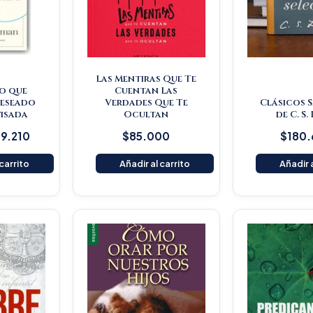
Las Mentiras Que Te
o que
Cuentan Las
deseado
Verdades Que Te
Clásicos 
visada
Ocultan
de C. S.
9.210
$
85.000
$
180
 carrito
Añadir al carrito
Añadir a
O
p
w
$