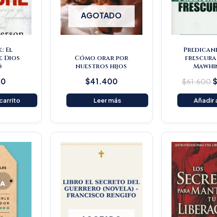
AGOTADO
: El
Predican
e Dios
Cómo orar por
frescura
ó
nuestros hijos
Mawhi
20
$
41.400
$
61.600
 carrito
Leer más
Añadir a