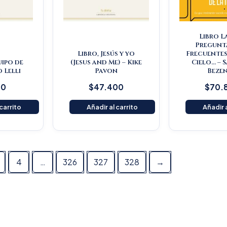
Libro L
Pregunt
Libro, Jesús y yo
Frecuentes
uipo de
(Jesus and Me) – Kike
Cielo… – 
o Lelli
Pavon
Beze
00
$
47.400
$
70.
 carrito
Añadir al carrito
Añadir a
4
…
326
327
328
→