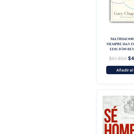
Matrimoni
siempre has 
edición re
$
51.800
$
4
Añadir al