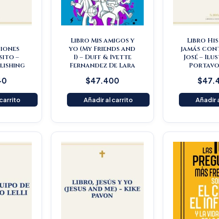
Libro Mis amigos y
Libro Hi
iones
yo (My Friends and
jamás con
ito –
I) – Duff & Ivette
José – Ilu
lishing
Fernandez De Lara
Portavo
40
$
47.400
$
47.
 carrito
Añadir al carrito
Añadir a