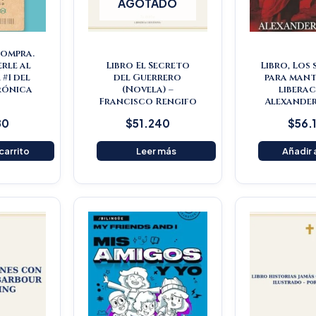
AGOTADO
Compra.
rle al
Libro El Secreto
Libro, Los
#1 del
del Guerrero
para mant
rónica
(Novela) –
liberac
s
Francisco Rengifo
Alexander
80
$
51.240
$
56.
 carrito
Leer más
Añadir a