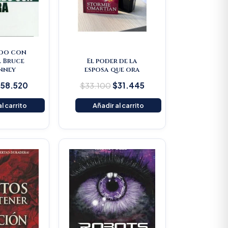
do con
. Bruce
El poder de la
nney
esposa que ora
$
58.520
$
33.100
$
31.445
l carrito
Añadir al carrito