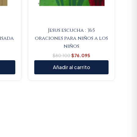
Jesus escucha : 365
isada
oraciones para niños a los
niños
$
80.100
$
76.095
Añadir al carrito