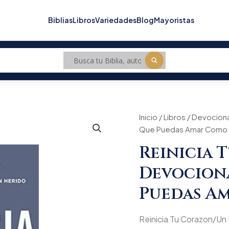
Biblias
Libros
Variedades
Blog
Mayoristas
Inicio
/
Libros
/
Devociona
Que Puedas Amar Como 
Reinicia 
Devociona
Puedas A
Reinicia Tu Corazon/Un