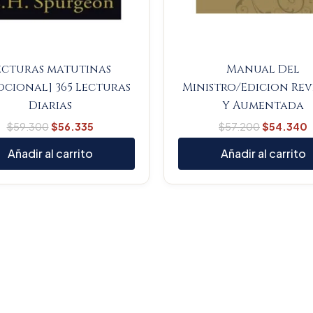
ecturas matutinas
Manual Del
ocional] 365 Lecturas
Ministro/Edicion Rev
Diarias
Y Aumentada
$
59.300
$
56.335
$
57.200
$
54.340
Añadir al carrito
Añadir al carrito