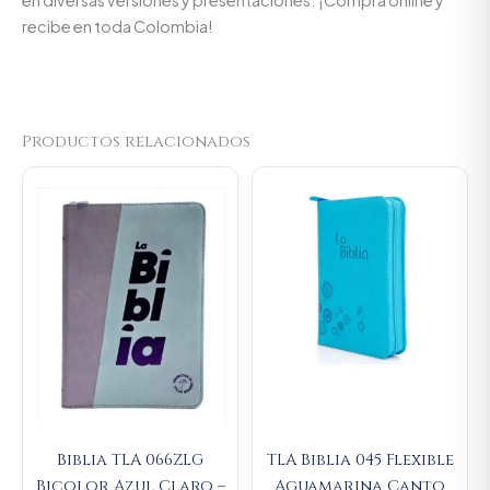
recibe en toda Colombia!
Productos relacionados
Original
Current
price
price
was:
is:
$93.000.
$88.350
Biblia TLA 066ZLG
TLA Biblia 045 Flexible
Bicolor Azul Claro –
Aguamarina Canto