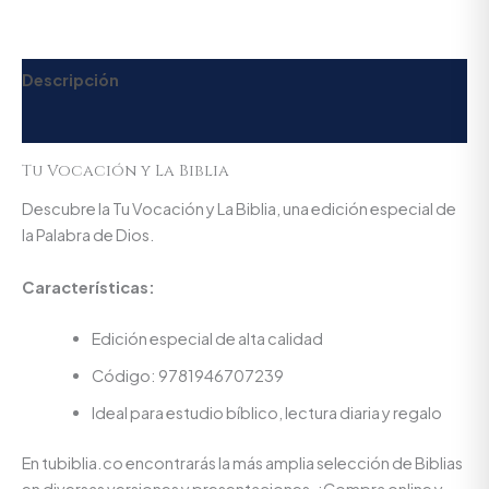
Descripción
Valoraciones (0)
Tu Vocación y La Biblia
Descubre la Tu Vocación y La Biblia, una edición especial de
la Palabra de Dios.
Características:
Edición especial de alta calidad
Código: 9781946707239
Ideal para estudio bíblico, lectura diaria y regalo
En tubiblia.co encontrarás la más amplia selección de Biblias
en diversas versiones y presentaciones. ¡Compra online y