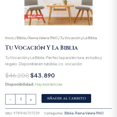
Inicio
/
Biblia
/
Reina Valera 1960
/ Tu Vocación y La Biblia
Tu Vocación Y La Biblia
Tu Vocación y La Biblia. Perfecta para lectura, estudio y
regalo. Disponible en tubiblia.co. vocación
$
46.200
$
43.890
Disponibilidad:
Hay existencias
Alternative:
Añadir al carrito
-
+
SKU:
9781946707239
Categorías:
Biblia
,
Reina Valera 1960