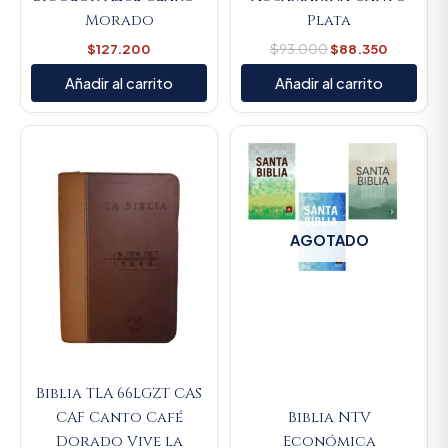
Morado
Plata
$
127.200
$
93.000
$
88.350
Añadir al carrito
Añadir al carrito
Original
Current
price
price
was:
is:
$117.000.
$111.150.
AGOTADO
Biblia TLA 66LGZT CAS
CAF Canto Café
Biblia NTV
Dorado Vive la
Económica