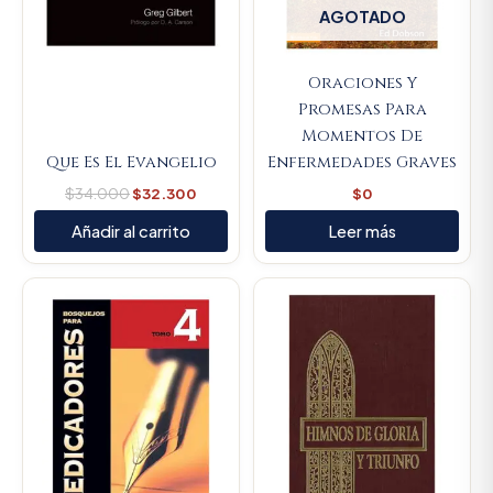
AGOTADO
Oraciones Y
Promesas Para
Momentos De
Que Es El Evangelio
Enfermedades Graves
$
34.000
$
32.300
$
0
Añadir al carrito
Leer más
Original
Current
Original
Current
price
price
price
price
was:
is:
was:
is:
$89.900.
$85.405.
$44.000.
$41.800