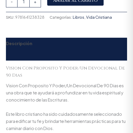
Añadir al carrito
-
+
SKU:
9781641238328
Categorías:
Libros
,
Vida Cristiana
Descripción
Valoraciones (0)
Vision Con Proposito Y Poder/Un Devocional De
90 Dias
Vision Con Proposito Y Poder/Un Devocional De 90 Dias es
una obra que te ayudará a profundizar en tu vida espiritual y
conocimiento de las Escrituras.
Este libro cristiano ha sido cuidadosamente seleccionado
para edificar tu fe y brindarte herramientas prácticas para tu
caminar diario con Dios.