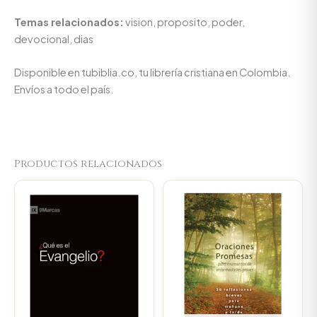
Temas relacionados:
vision, proposito, poder,
devocional, dias
Disponible en tubiblia.co, tu librería cristiana en Colombia.
Envíos a todo el país.
Productos relacionados
Original
Current
price
price
was:
is:
$34.000.
$32.300.