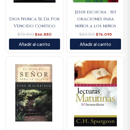
Jesus escucha : 365
Dios Nunca Se Da Por
oraciones para
Vencido Contigo
niños a los niños
$
70.400
$
66.880
$
80.100
$
76.095
Añadir al carrito
Añadir al carrito
Original
Current
Original
Current
price
price
price
price
was:
is:
was:
is:
$66.700.
$63.365.
$59.300.
$56.335.