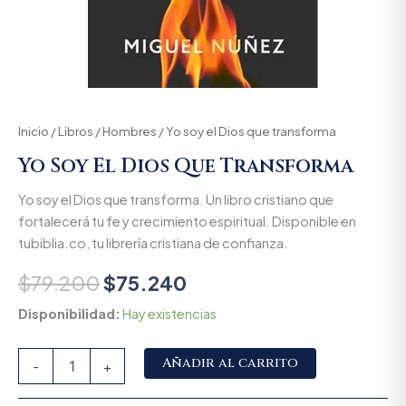
Inicio
/
Libros
/
Hombres
/ Yo soy el Dios que transforma
Yo Soy El Dios Que Transforma
Yo soy el Dios que transforma. Un libro cristiano que
fortalecerá tu fe y crecimiento espiritual. Disponible en
tubiblia.co, tu librería cristiana de confianza.
$
79.200
$
75.240
Disponibilidad:
Hay existencias
Alternative:
Añadir al carrito
-
+