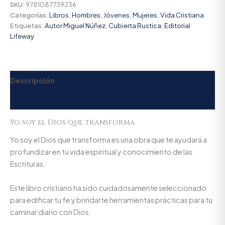
SKU:
9781087739236
Categorías:
Libros
,
Hombres
,
Jóvenes
,
Mujeres
,
Vida Cristiana
Etiquetas:
Autor Miguel Núñez
,
Cubierta Rustica
,
Editorial
Lifeway
Descripción
Valoraciones (0)
Yo soy el Dios que transforma
Yo soy el Dios que transforma es una obra que te ayudará a
profundizar en tu vida espiritual y conocimiento de las
Escrituras.
Este libro cristiano ha sido cuidadosamente seleccionado
para edificar tu fe y brindarte herramientas prácticas para tu
caminar diario con Dios.