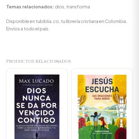
Temas relacionados:
dios, transforma
Disponible en tubiblia.co, tu librería cristiana en Colombia.
Envíos a todo el país.
Productos relacionados
Original
Current
Original
Current
price
price
price
price
was:
is:
was:
is:
$70.400.
$66.880.
$80.100.
$76.095.