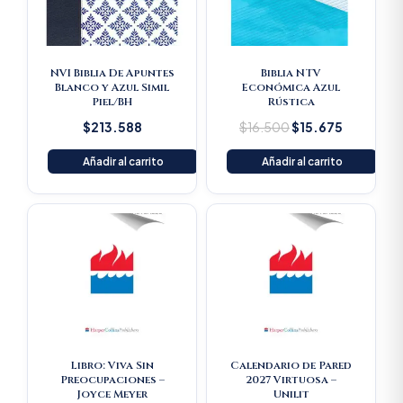
NVI Biblia De Apuntes
Biblia NTV
Blanco y Azul Simil
Económica Azul
Piel/BH
Rústica
$
213.588
$
16.500
$
15.675
Añadir al carrito
Añadir al carrito
Libro: Viva Sin
Calendario de Pared
Preocupaciones –
2027 Virtuosa –
Joyce Meyer
Unilit