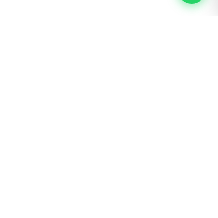
BOGOTÁ · SAN LUIS
Calle 62 # 22 – 56
300 600 3042 ext. 4