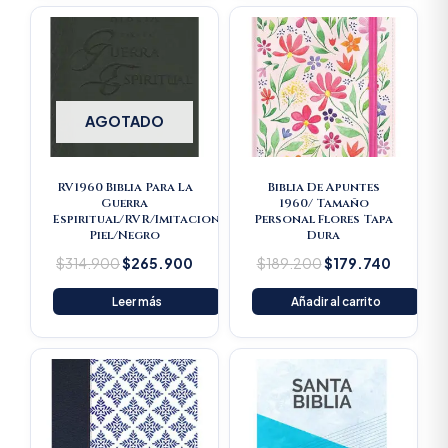
Original
Current
Original
Current
price
price
price
price
was:
is:
was:
is:
$314.900.
$265.900.
$189.200.
$179.74
AGOTADO
RV1960 Biblia Para La
Biblia De Apuntes
Guerra
1960/ Tamaño
Espiritual/RVR/Imitacion
Personal Flores Tapa
Piel/Negro
Dura
$
314.900
$
265.900
$
189.200
$
179.740
Leer más
Añadir al carrito
Original
Current
price
price
was:
is:
$16.500.
$15.675.