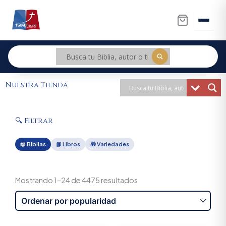
Ir
al
contenido
Nuestra Tienda
🔍 Filtrar
📖 Biblias
📗 Libros
🎁 Variedades
Sorted
by
Mostrando 1–24 de 4475 resultados
popularity