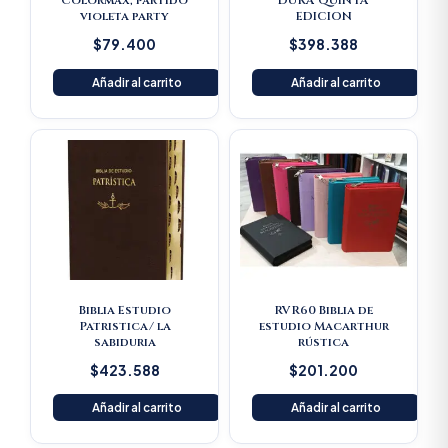
Colormax, partido
DURA QUINTA
violeta party
EDICION
$
79.400
$
398.388
Añadir al carrito
Añadir al carrito
Biblia Estudio
RVR60 Biblia de
Patristica/ la
estudio Macarthur
sabiduria
rústica
$
423.588
$
201.200
Añadir al carrito
Añadir al carrito