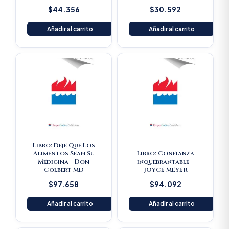
$
44.356
$
30.592
Añadir al carrito
Añadir al carrito
Libro: Deje Que Los
Alimentos Sean Su
Libro: Confianza
Medicina – Don
inquebrantable –
Colbert MD
JOYCE MEYER
$
97.658
$
94.092
Añadir al carrito
Añadir al carrito