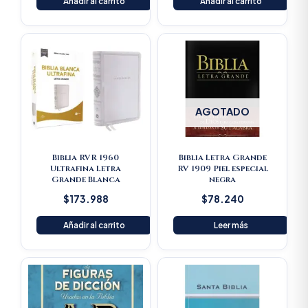
Añadir al carrito
Añadir al carrito
AGOTADO
Biblia RVR 1960
Biblia Letra Grande
Ultrafina Letra
RV 1909 Piel especial
Grande Blanca
negra
$
173.988
$
78.240
Añadir al carrito
Leer más
Original
Current
price
price
was:
is:
$125.900.
$119.605.