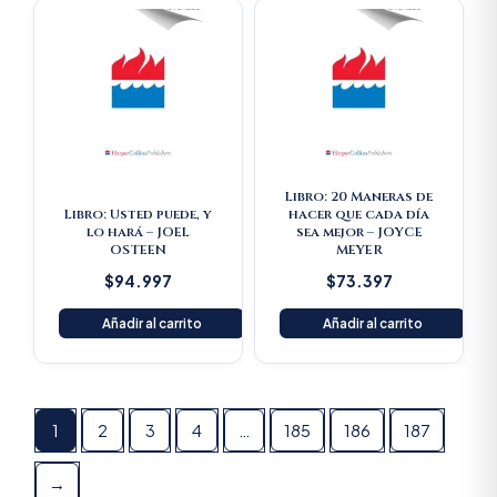
Libro: 20 Maneras de
Libro: Usted puede, y
hacer que cada día
lo hará – JOEL
sea mejor – JOYCE
OSTEEN
MEYER
$
94.997
$
73.397
Añadir al carrito
Añadir al carrito
1
2
3
4
…
185
186
187
→