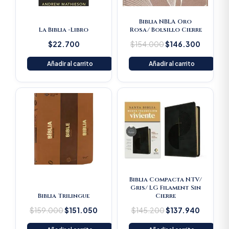
Biblia NBLA Oro
La Biblia -Libro
Rosa/ Bolsillo Cierre
$
22.700
$
154.000
$
146.300
Añadir al carrito
Añadir al carrito
Original
Current
Original
Current
price
price
price
price
was:
is:
was:
is:
$159.000.
$151.050.
$145.200.
$137.94
Biblia Compacta NTV/
Gris/ LG Filament Sin
Biblia Trilingue
Cierre
$
159.000
$
151.050
$
145.200
$
137.940