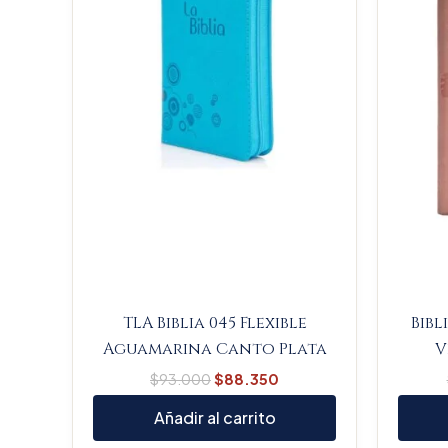
TLA Biblia 045 Flexible
Bibl
Aguamarina Canto Plata
V
$
93.000
$
88.350
Añadir al carrito