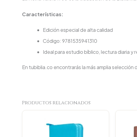
Características:
Edición especial de alta calidad
Código: 9781535941310
Ideal para estudio bíblico, lectura diaria y 
En tubiblia.co encontrarás la más amplia selección 
Productos relacionados
Original
Current
price
price
was:
is:
$93.000.
$88.350.