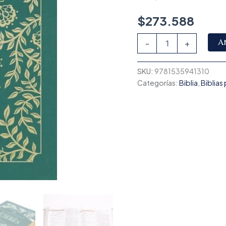
$
273.588
A
-
+
SKU:
9781535941310
Categorías:
Biblia
,
Biblias