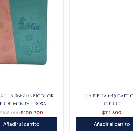
ia TLA 066ZLG Bicolor
TLA Biblia 045 cafe
erde Menta – Rosa
cierre
$
106.000
$
100.700
$
111.600
Añadir al carrito
Añadir al carrito