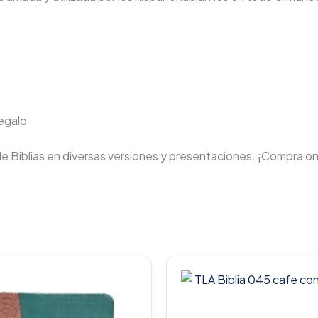
regalo
de Biblias en diversas versiones y presentaciones. ¡Compra on
Original
Current
price
price
was:
is:
$106.000.
$100.700.