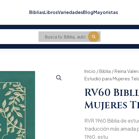
Biblias
Libros
Variedades
Blog
Mayoristas
RV60
Inicio
/
Biblia
/
Reina Valer
Biblia
Estudio para Mujeres Te
de
Estudio
RV60 Bibl
para
Mujeres
Mujeres T
Tela
Verde/BH
cantidad
RVR 1960 Biblia de estud
traducción más amada po
1960, estu