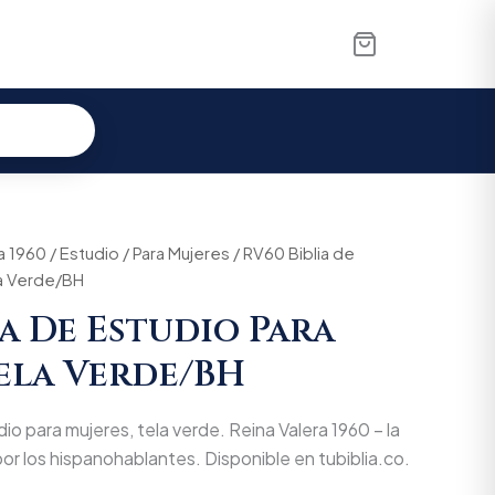
a 1960
/
Estudio
/
Para Mujeres
/ RV60 Biblia de
la Verde/BH
ia De Estudio Para
ela Verde/BH
io para mujeres, tela verde. Reina Valera 1960 – la
r los hispanohablantes. Disponible en tubiblia.co.