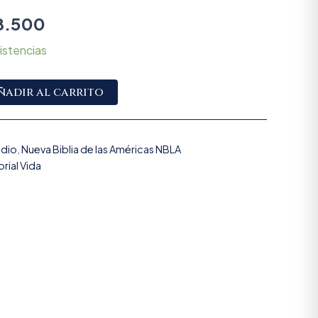
8.500
istencias
Alternative:
ñadir al carrito
udio
,
Nueva Biblia de las Américas NBLA
orial Vida