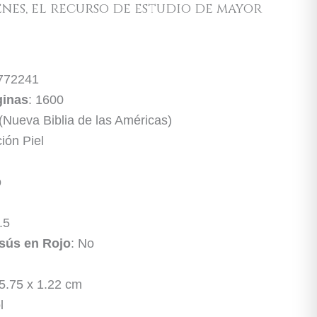
enes
, el recurso de estudio de mayor
772241
ginas
: 1600
(Nueva Biblia de las Américas)
ción Piel
o
.5
sús en Rojo
: No
 5.75 x 1.22 cm
l