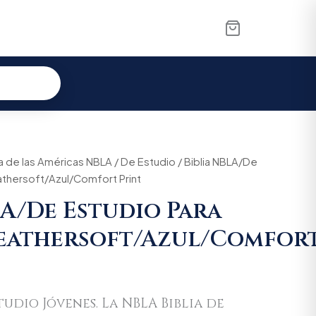
ia de las Américas NBLA
inal
Current
/
De Estudio
/ Biblia NBLA/De
athersoft/Azul/Comfort Print
e
price
LA/De Estudio Para
l/Comfort
:
is:
Leathersoft/Azul/Comfor
0.000.
$218.500.
studio Jóvenes. La NBLA
Biblia de