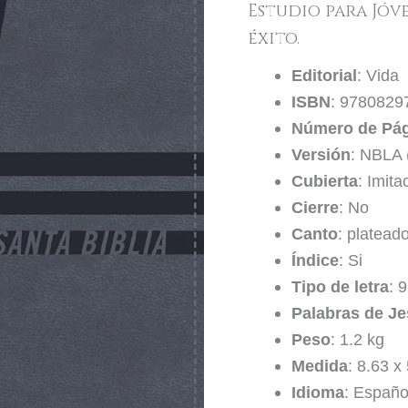
Estudio para Jóv
éxito.
Editorial
: Vida
ISBN
: 9780829
Número de Pá
Versión
: NBLA 
Cubierta
: Imita
Cierre
: No
Canto
: platead
Índice
: Si
Tipo de letra
: 9
Palabras de Je
Peso
: 1.2 kg
Medida
: 8.63 x
Idioma
: Españo