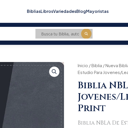
Biblias
Libros
Variedades
Blog
Mayoristas
Biblia
Inicio
/
Biblia
/
Nueva Bibl
Orig
NBLA/De
Estudio Para Jovenes/Le
Estudio
pric
Para
Biblia NB
Jovenes/Leathersoft/Azu
was
Print
Jovenes/
cantidad
$23
Print
Biblia NBLA De E