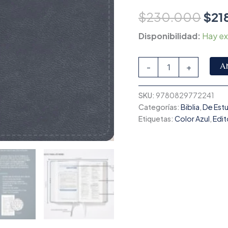
$
230.000
$
21
Disponibilidad:
Hay ex
A
-
+
SKU:
9780829772241
Categorías:
Biblia
,
De Est
Etiquetas:
Color Azul
,
Edit