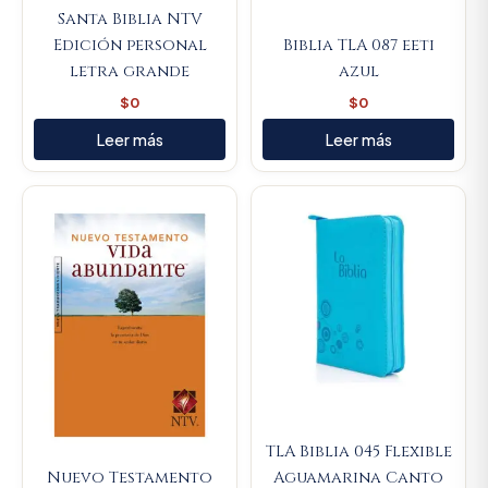
Santa Biblia NTV
Edición personal
Biblia TLA 087 eeti
letra grande
azul
$
0
$
0
Leer más
Leer más
Original
Current
price
price
was:
is:
$93.000.
$88.350
TLA Biblia 045 Flexible
Nuevo Testamento
Aguamarina Canto