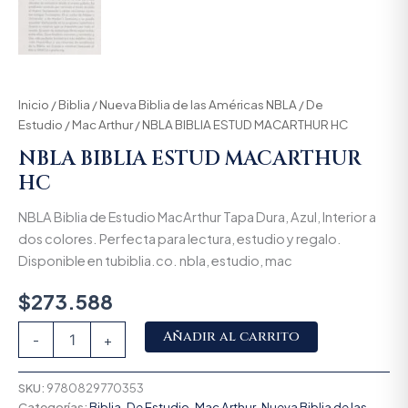
Inicio
/
Biblia
/
Nueva Biblia de las Américas NBLA
/
De
Estudio
/
Mac Arthur
/ NBLA BIBLIA ESTUD MACARTHUR HC
NBLA BIBLIA ESTUD MACARTHUR
HC
NBLA Biblia de Estudio MacArthur Tapa Dura, Azul, Interior a
dos colores. Perfecta para lectura, estudio y regalo.
Disponible en tubiblia.co. nbla, estudio, mac
$
273.588
Alternative:
Añadir al carrito
-
+
SKU:
9780829770353
Categorías:
Biblia
,
De Estudio
,
Mac Arthur
,
Nueva Biblia de las