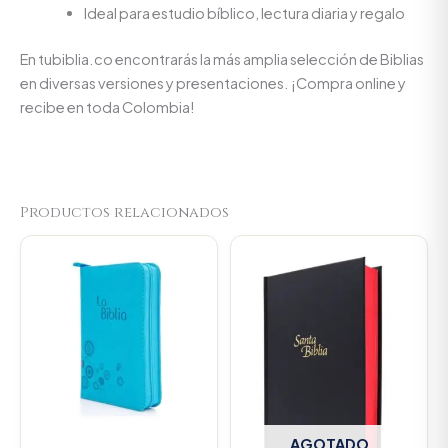
Ideal para estudio bíblico, lectura diaria y regalo
En tubiblia.co encontrarás la más amplia selección de Biblias
en diversas versiones y presentaciones. ¡Compra online y
recibe en toda Colombia!
Productos relacionados
Original
Current
price
price
was:
is:
$93.000.
$88.350.
AGOTADO