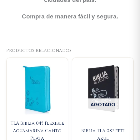
Compra de manera fácil y segura.
Productos relacionados
Original
Current
price
price
was:
is:
$93.000.
$88.350.
AGOTADO
TLA Biblia 045 Flexible
Aguamarina Canto
Biblia TLA 087 eeti
Plata
azul