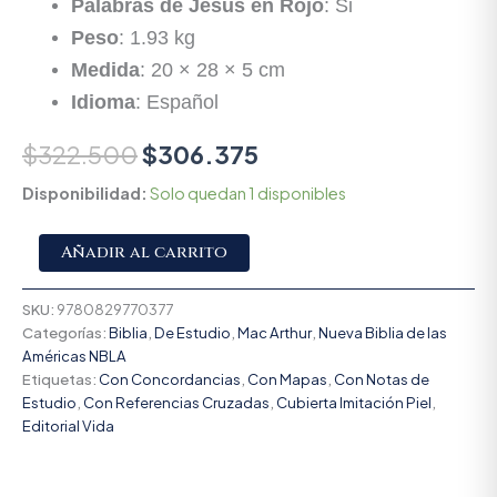
Palabras de Jesús en Rojo
: Si
Peso
: 1.93 kg
Medida
: 20 × 28 × 5 cm
Idioma
: Español
$
322.500
$
306.375
Disponibilidad:
Solo quedan 1 disponibles
Alternative:
Añadir al carrito
SKU:
9780829770377
Categorías:
Biblia
,
De Estudio
,
Mac Arthur
,
Nueva Biblia de las
Américas NBLA
Etiquetas:
Con Concordancias
,
Con Mapas
,
Con Notas de
Estudio
,
Con Referencias Cruzadas
,
Cubierta Imitación Piel
,
Editorial Vida