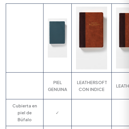
PIEL
LEATHERSOFT
LEAT
GENUINA
CON INDICE
Cubierta en
piel de
✓
Búfalo