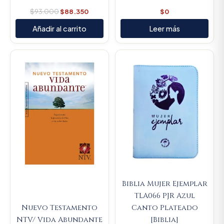
$
93.000
$
88.350
$
0
Añadir al carrito
Leer más
Original
Current
price
price
was:
is:
$106.000.
$100.7
Biblia Mujer Ejemplar
TLA066 PJR Azul
Nuevo Testamento
Canto Plateado
NTV/ Vida Abundante
[Biblia]