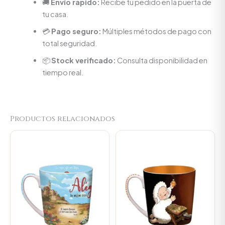
🚚
Envío rápido:
Recibe tu pedido en la puerta de
tu casa.
💳
Pago seguro:
Múltiples métodos de pago con
total seguridad.
📦
Stock verificado:
Consulta disponibilidad en
tiempo real.
Productos relacionados
Original
Current
Original
Current
price
price
price
price
was:
is:
was:
is:
$23.000.
$21.850.
$23.000.
$21.850.