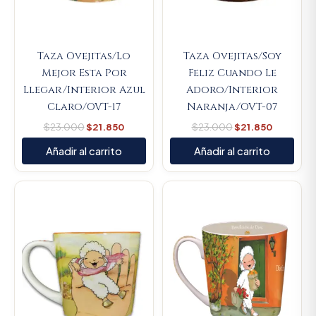
Taza Ovejitas/Lo
Taza Ovejitas/Soy
Mejor Esta Por
Feliz Cuando Le
Llegar/Interior Azul
Adoro/Interior
Claro/OVT-17
Naranja/OVT-07
$
23.000
$
21.850
$
23.000
$
21.850
Añadir al carrito
Añadir al carrito
Original
Current
Original
Current
price
price
price
price
was:
is:
was:
is:
$23.000.
$21.850.
$23.000.
$21.850.