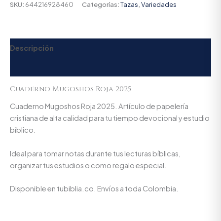
SKU:
644216928460
Categorías:
Tazas
,
Variedades
Descripción
Valoraciones (0)
Cuaderno Mugoshos Roja 2025
Cuaderno Mugoshos Roja 2025. Artículo de papelería
cristiana de alta calidad para tu tiempo devocional y estudio
bíblico.
Ideal para tomar notas durante tus lecturas bíblicas,
organizar tus estudios o como regalo especial.
Disponible en tubiblia.co. Envíos a toda Colombia.