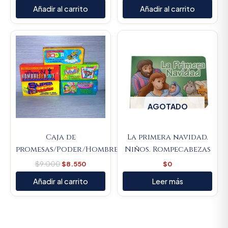
Añadir al carrito
Añadir al carrito
Original
Current
price
price
was:
is:
$9.000.
$8.550.
AGOTADO
Caja de
La primera navidad.
promesas/Poder/Hombre/Mujer/Vive/Amor/Súper
Niños. Rompecabezas
$
9.000
$
8.550
$
0
Añadir al carrito
Leer más