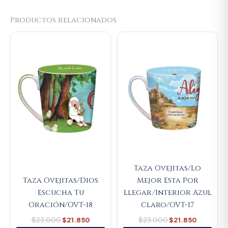
Productos relacionados
Original
Current
Original
Current
price
price
price
price
was:
is:
was:
is:
$23.000.
$21.850.
$23.000.
$21.850.
Taza Ovejitas/Lo
Taza Ovejitas/Dios
Mejor Esta Por
Escucha Tu
Llegar/Interior Azul
Oración/OVT-18
Claro/OVT-17
$
23.000
$
21.850
$
23.000
$
21.850