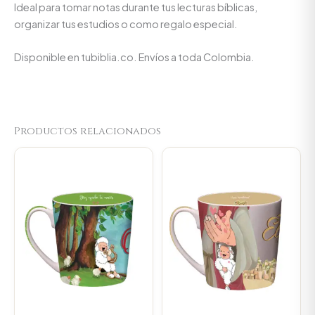
Ideal para tomar notas durante tus lecturas bíblicas,
organizar tus estudios o como regalo especial.
Disponible en tubiblia.co. Envíos a toda Colombia.
Productos relacionados
Original
Current
Original
Current
price
price
price
price
was:
is:
was:
is:
$23.000.
$21.850.
$23.000.
$21.850.