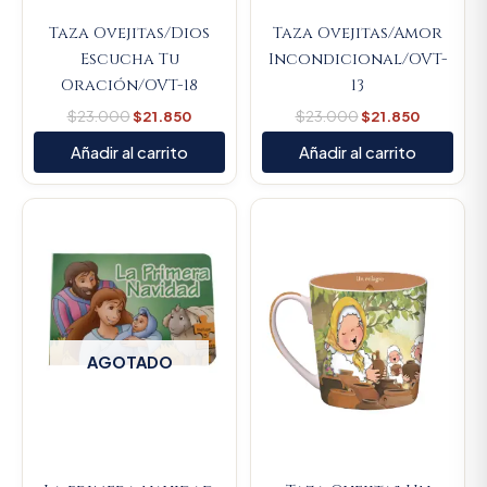
Taza Ovejitas/Dios
Taza Ovejitas/Amor
Escucha Tu
Incondicional/OVT-
Oración/OVT-18
13
$
23.000
$
21.850
$
23.000
$
21.850
Añadir al carrito
Añadir al carrito
Original
Current
price
price
was:
is:
$23.000.
$21.850.
AGOTADO