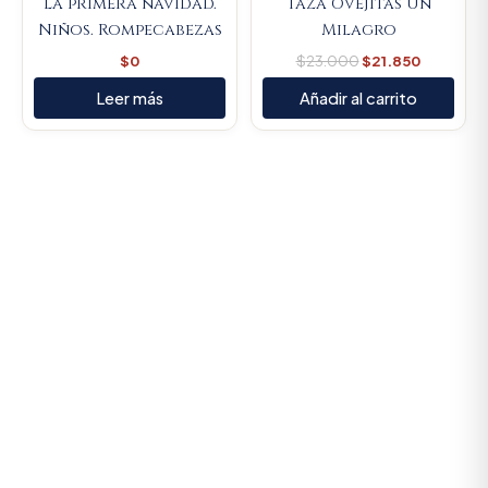
La primera navidad.
Taza Ovejitas Un
Niños. Rompecabezas
Milagro
$
0
$
23.000
$
21.850
Leer más
Añadir al carrito