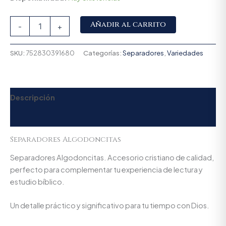
Alternative:
Añadir al carrito
-
+
SKU:
752830391680
Categorías:
Separadores
,
Variedades
Descripción
Valoraciones (0)
Separadores Algodoncitas
Separadores Algodoncitas. Accesorio cristiano de calidad,
perfecto para complementar tu experiencia de lectura y
estudio bíblico.
Un detalle práctico y significativo para tu tiempo con Dios.