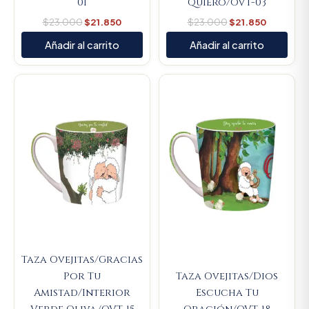
01
Quiero/OVT-03
$
23.000
$
21.850
$
23.000
$
21.850
Añadir al carrito
Añadir al carrito
Original
Current
Original
Current
price
price
price
price
was:
is:
was:
is:
$23.000.
$21.850.
$23.000.
$21.850.
Taza Ovejitas/Gracias
Por Tu
Taza Ovejitas/Dios
Amistad/Interior
Escucha Tu