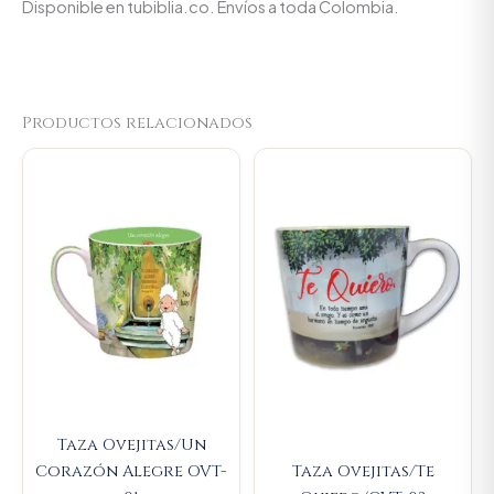
Disponible en tubiblia.co. Envíos a toda Colombia.
Productos relacionados
Original
Current
Original
Current
price
price
price
price
was:
is:
was:
is:
$23.000.
$21.850.
$23.000.
$21.850.
Taza Ovejitas/Un
Corazón Alegre OVT-
Taza Ovejitas/Te