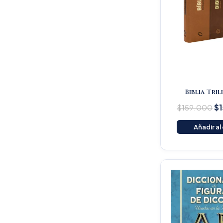
Biblia Tri
$
159.000
$
Añadir al
Or
pr
wa
$1