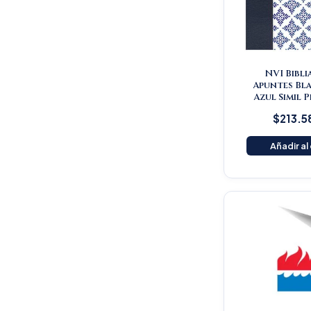
NVI Bibli
Apuntes Bl
Azul Simil 
$
213.5
Añadir al