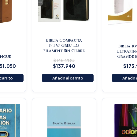
Biblia Compacta
NTV/ Gris/ LG
Biblia R
Filament Sin Cierre
Ultrafin
lingue
Grande 
$
145.200
151.050
$
137.940
$
173
 carrito
Añadir al carrito
Añadir a
iginal
Current
ice
price
s:
is:
25.900.
$119.605.