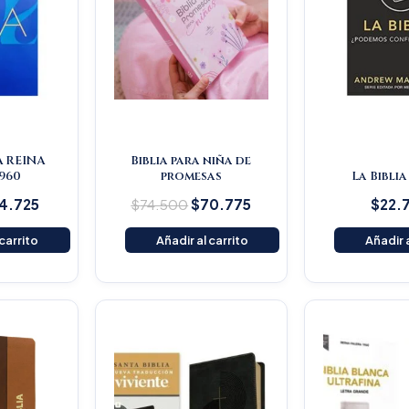
A REINA
Biblia para niña de
960
promesas
La Biblia
4.725
$
74.500
$
70.775
$
22.
 carrito
Añadir al carrito
Añadir a
iginal
Current
Original
Current
ice
price
price
price
s:
is:
was:
is:
59.000.
$151.050.
$145.200.
$137.940.