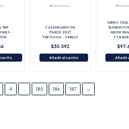
Libro: Dej
a Sin
Calendario de
Alimentos
ones –
Pared 2027
Medicina
yer
Virtuosa – Unilit
Colber
56
$
30.592
$
97.
 carrito
Añadir al carrito
Añadir a
4
…
185
186
187
→