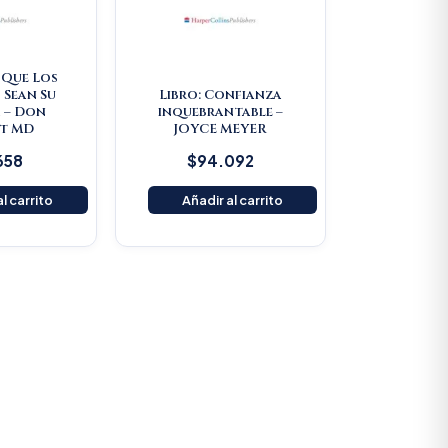
e Que Los
 Sean Su
Libro: Confianza
 – Don
inquebrantable –
t MD
JOYCE MEYER
658
$
94.092
l carrito
Añadir al carrito