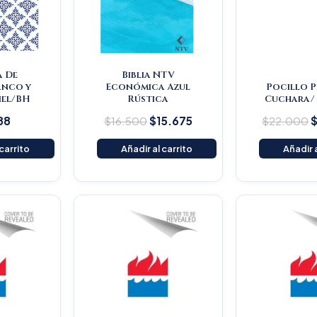
a De
Biblia NTV
anco y
Económica Azul
Pocillo 
Piel/BH
Rústica
Cuchara/ 
88
$
16.500
$
15.675
$
22.000
 carrito
Añadir al carrito
Añadir a