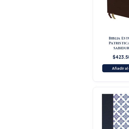
Biblia Es
Patristic
sabidur
$
423.5
Añadir al