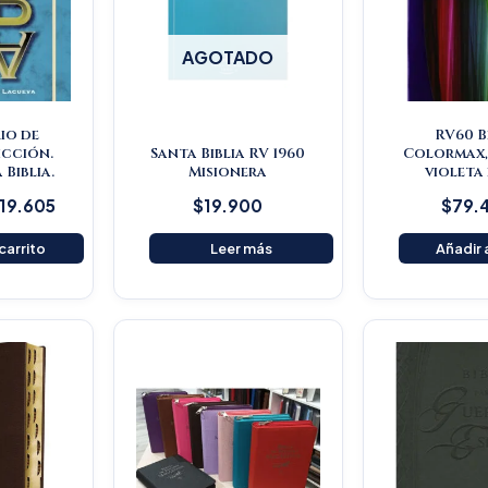
AGOTADO
io de
RV60 B
icción.
Santa Biblia RV 1960
Colormax,
 Biblia.
Misionera
violeta
119.605
$
19.900
$
79.
 carrito
Leer más
Añadir a