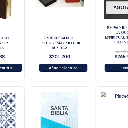
AGOT
RV1960 Bib
La Gu
Espiritual
tudio
RVR60 Biblia de
Piel/N
a/ la
estudio Macarthur
ia
rústica
$
314
88
$
201.200
$
265
 carrito
Añadir al carrito
Lee
Original
Current
O
price
price
p
was:
is:
w
$16.500.
$15.675.
$