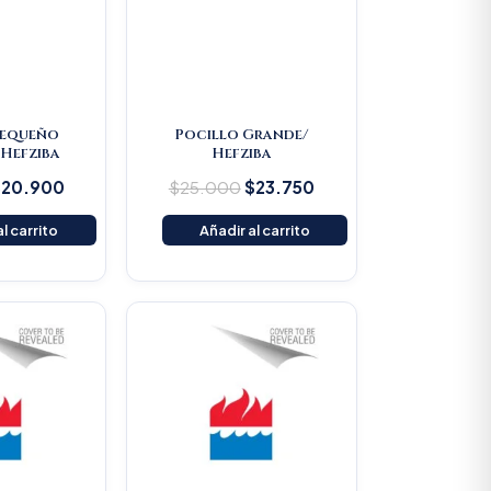
Pequeño
Pocillo Grande/
Hefziba
Hefziba
$
20.900
$
25.000
$
23.750
l carrito
Añadir al carrito