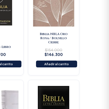
Biblia NBLA Oro
Rosa/ Bolsillo
Cierre
 -Libro
$
154.000
700
$
146.300
l carrito
Añadir al carrito