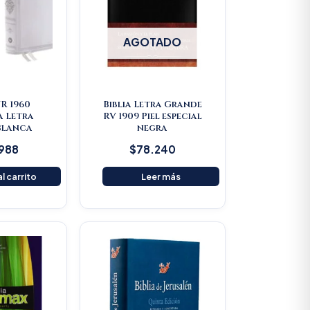
AGOTADO
VR 1960
Biblia Letra Grande
a Letra
RV 1909 Piel especial
Blanca
negra
.988
$
78.240
l carrito
Leer más