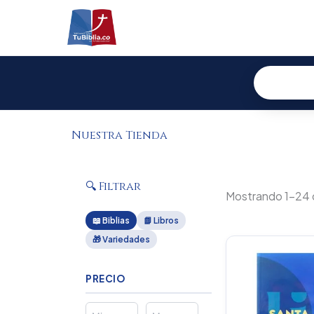
Ir
al
contenido
Nuestra Tienda
🔍 Filtrar
Mostrando 1–24 
📖 Biblias
📗 Libros
🎁 Variedades
Or
pr
wa
PRECIO
$1