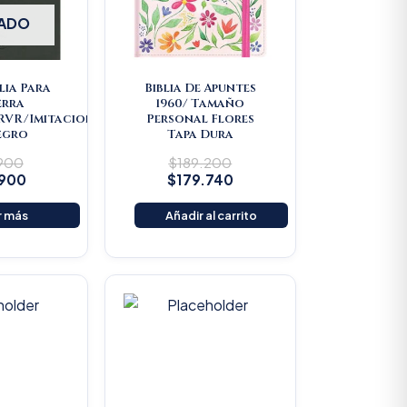
ADO
lia Para
Biblia De Apuntes
erra
1960/ Tamaño
/RVR/Imitacion
Personal Flores
egro
Tapa Dura
.900
$
189.200
.900
$
179.740
r más
Añadir al carrito
riginal
Current
Original
Current
rice
price
price
price
as:
is:
was:
is:
22.000.
$20.900.
$25.000.
$23.750.