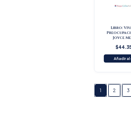
Libro: Viv
Preocupaci
Joyce Me
$
44.3
Añadir al
1
2
3