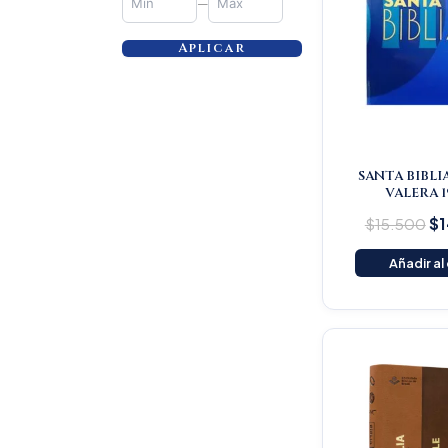
—
Aplicar
SANTA BIBLI
VALERA 1
$
15.500
$
1
Añadir al
Or
pr
wa
$1