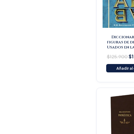
Diccionar
figuras de d
Usados en la
$
125.900
$
Añadir al