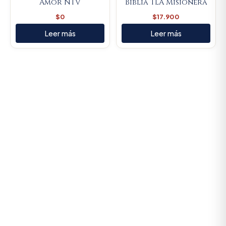
Amor NTV
Biblia TLA Misionera
$
0
$
17.900
Leer más
Leer más