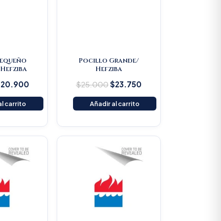
Pequeño
Pocillo Grande/
Hefziba
Hefziba
$
20.900
$
25.000
$
23.750
l carrito
Añadir al carrito