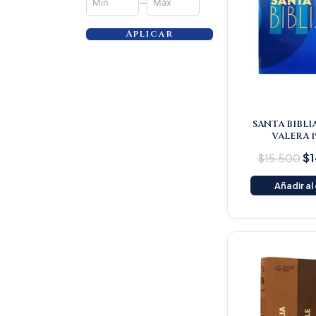
—
Aplicar
SANTA BIBLI
VALERA 1
$
15.500
$
1
Añadir al
Or
pr
wa
$1