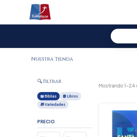
Ir
al
contenido
Nuestra Tienda
🔍 Filtrar
Mostrando 1–24 
📖 Biblias
📗 Libros
🎁 Variedades
Or
pr
wa
PRECIO
$1