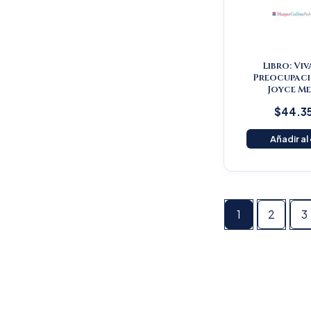
Libro: Viv
Preocupaci
Joyce Me
$
44.3
Añadir al
1
2
3