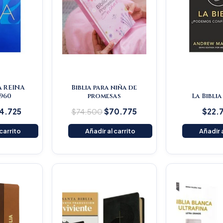
A REINA
Biblia para niña de
960
promesas
La Biblia
4.725
$
74.500
$
70.775
$
22.
 carrito
Añadir al carrito
Añadir a
iginal
Current
Original
Current
ice
price
price
price
s:
is:
was:
is:
59.000.
$151.050.
$145.200.
$137.940.