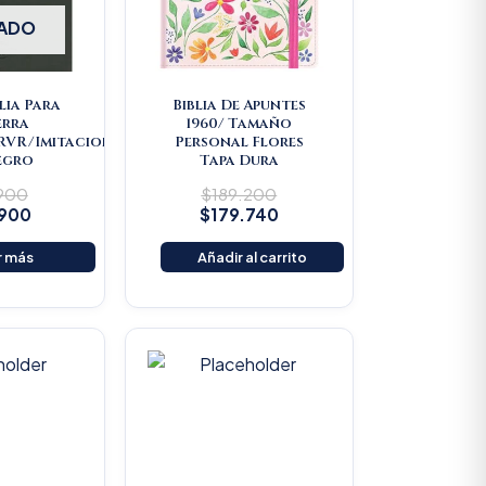
ADO
lia Para
Biblia De Apuntes
erra
1960/ Tamaño
/RVR/Imitacion
Personal Flores
egro
Tapa Dura
.900
$
189.200
.900
$
179.740
r más
Añadir al carrito
riginal
Current
Original
Current
rice
price
price
price
as:
is:
was:
is:
22.000.
$20.900.
$25.000.
$23.750.