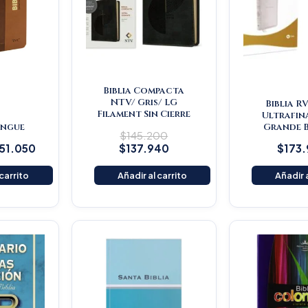
Biblia Compacta
NTV/ Gris/ LG
Biblia R
Filament Sin Cierre
Ultrafin
lingue
Grande 
$
145.200
151.050
$
137.940
$
173
 carrito
Añadir al carrito
Añadir a
iginal
Current
ice
price
s:
is:
25.900.
$119.605.