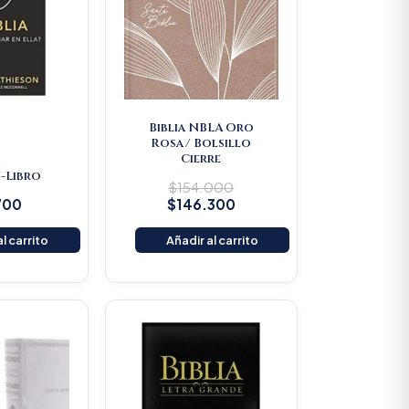
Biblia NBLA Oro
Rosa/ Bolsillo
Cierre
 -Libro
$
154.000
700
$
146.300
l carrito
Añadir al carrito