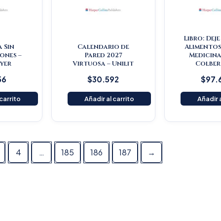
Libro: Dej
a Sin
Calendario de
Alimentos
ones –
Pared 2027
Medicina
yer
Virtuosa – Unilit
Colber
56
$
30.592
$
97.
 carrito
Añadir al carrito
Añadir a
4
…
185
186
187
→