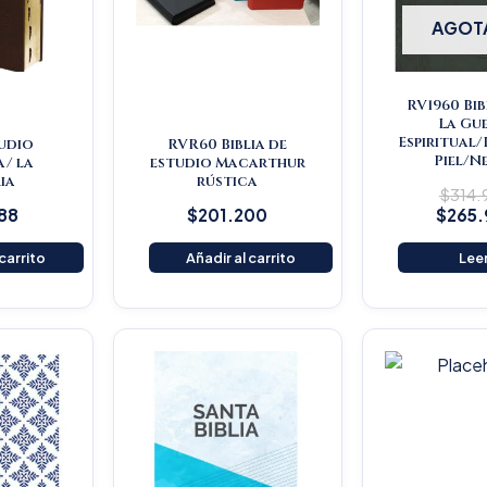
AGOT
RV1960 Bib
La Gu
Espiritual
tudio
RVR60 Biblia de
Piel/N
a/ la
estudio Macarthur
ia
rústica
$
314
88
$
201.200
$
265
 carrito
Añadir al carrito
Lee
Original
Current
O
price
price
p
was:
is:
w
$16.500.
$15.675.
$