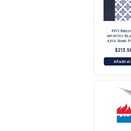
NVI Bibli
Apuntes Bl
Azul Simil 
$
213.5
Añadir al