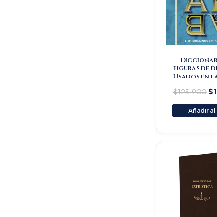
Diccionar
figuras de d
Usados en la
$
125.900
$
Añadir al