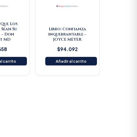
e Que Los
 Sean Su
Libro: Confianza
 – Don
inquebrantable –
t MD
JOYCE MEYER
658
$
94.092
l carrito
Añadir al carrito