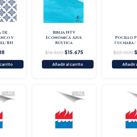
a De
Biblia NTV
anco y
Económica Azul
Pocillo 
Piel/BH
Rústica
Cuchara/ 
88
$
16.500
$
15.675
$
22.000
 carrito
Añadir al carrito
Añadir a