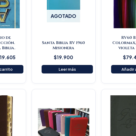
AGOTADO
io de
RV60 B
icción.
Santa Biblia RV 1960
Colormax,
 Biblia.
Misionera
violeta
119.605
$
19.900
$
79.
 carrito
Leer más
Añadir a