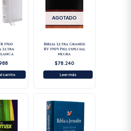
AGOTADO
VR 1960
Biblia Letra Grande
a Letra
RV 1909 Piel especial
Blanca
negra
.988
$
78.240
l carrito
Leer más