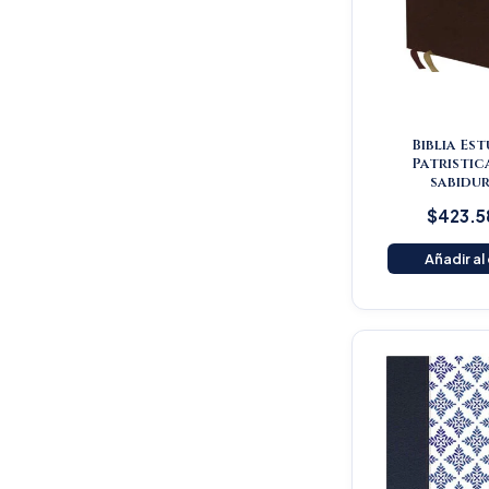
Biblia Es
Patristic
sabidur
$
423.5
Añadir al