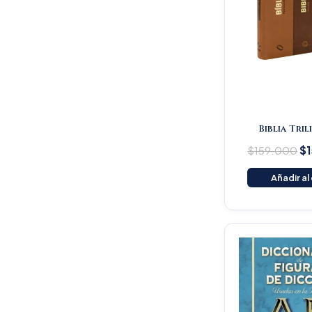
Biblia Tri
$
159.000
$
Añadir al
Or
pr
wa
$1