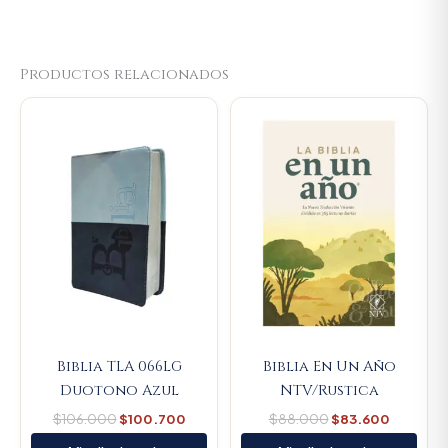
Productos relacionados
Original
Current
Original
Current
price
price
price
price
was:
is:
was:
is:
$106.000.
$100.700.
$88.000.
$83.600
Biblia TLA 066LG
Biblia En Un Año
Duotono Azul
NTV/Rustica
$
106.000
$
100.700
$
88.000
$
83.600