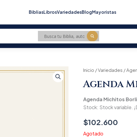
Biblias
Libros
Variedades
Blog
Mayoristas
Inicio
/
Variedades
/
Age
Agenda Mi
Agenda Michitos Borl
Stock: Stock variable. ¡
$
102.600
Agotado