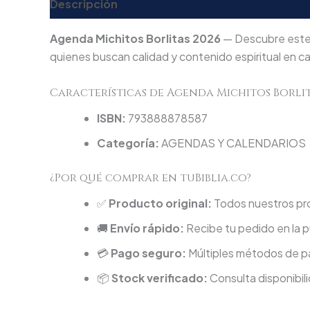
Descripción
Valoraciones (0)
Agenda Michitos Borlitas 2026
— Descubre este 
quienes buscan calidad y contenido espiritual en c
Características de Agenda Michitos Borlit
ISBN:
793888878587
Categoría:
AGENDAS Y CALENDARIOS
¿Por qué comprar en tuBiblia.co?
✅
Producto original:
Todos nuestros pro
🚚
Envío rápido:
Recibe tu pedido en la p
💳
Pago seguro:
Múltiples métodos de pa
📦
Stock verificado:
Consulta disponibili