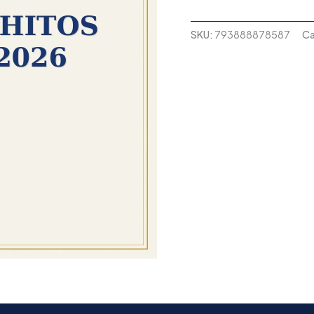
SKU:
793888878587
Ca